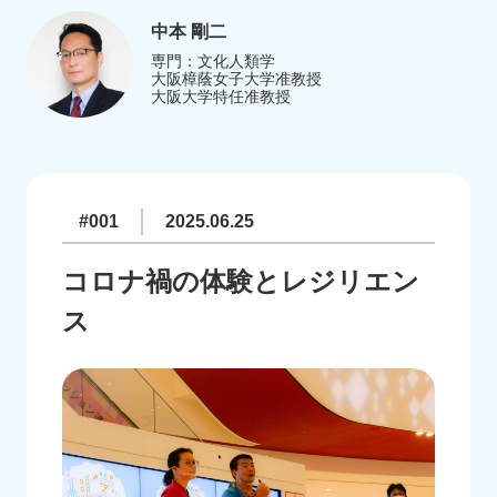
中本 剛二
専門：文化人類学
大阪樟蔭女子大学准教授
大阪大学特任准教授
#001
2025.06.25
コロナ禍の体験とレジリエン
ス